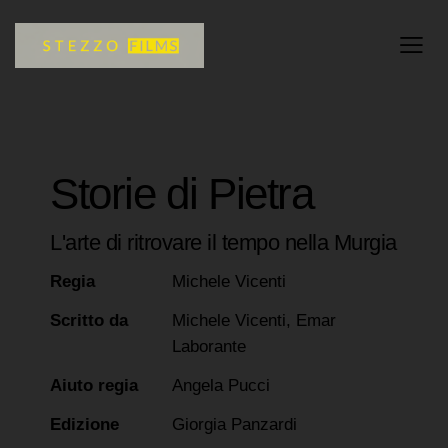
Storie di Pietra
L'arte di ritrovare il tempo nella Murgia
Regia
Michele Vicenti
Scritto da
Michele Vicenti, Emar
Laborante
Aiuto regia
Angela Pucci
Edizione
Giorgia Panzardi